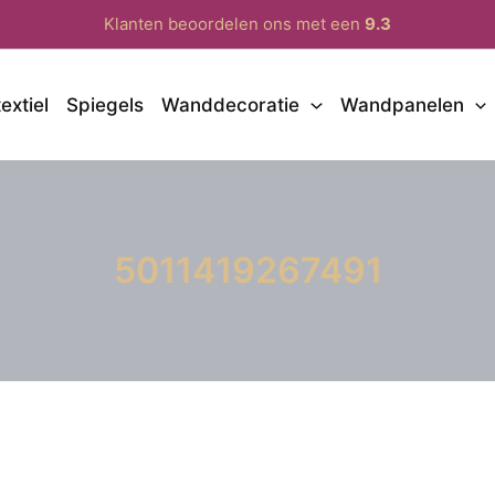
Klanten beoordelen ons met een
9.3
extiel
Spiegels
Wanddecoratie
Wandpanelen
5011419267491