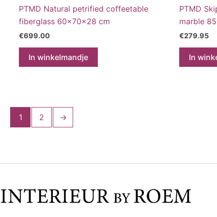
PTMD Natural petrified coffeetable
PTMD Skip
fiberglass 60x70x28 cm
marble 8
€
699.00
€
279.95
In winkelmandje
In wink
1
2
→