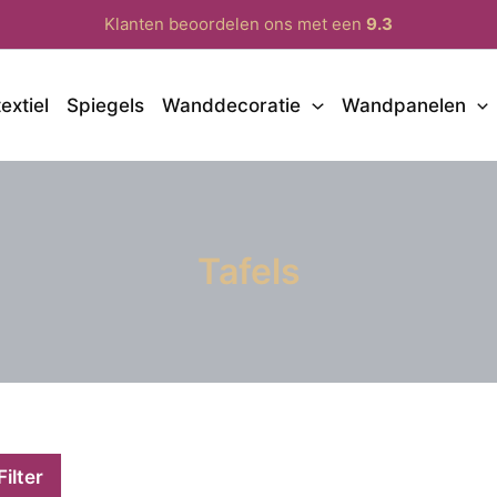
Klanten beoordelen ons met een
9.3
extiel
Spiegels
Wanddecoratie
Wandpanelen
Tafels
Filter