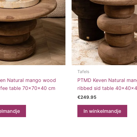
Tafels
en Natural mango wood
PTMD Keven Natural ma
ffee table 70x70x40 cm
ribbed sid table 40x40x
€
249.95
elmandje
In winkelmandje