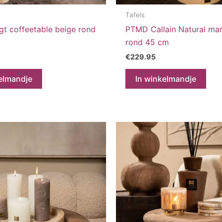
Tafels
t coffeetable beige rond
PTMD Callain Natural man
rond 45 cm
€
229.95
elmandje
In winkelmandje