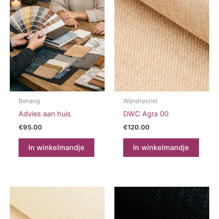
Behang
Wandtextiel
Advies aan huis
DWC Agra 00
€
95.00
€
120.00
In winkelmandje
In winkelmandje