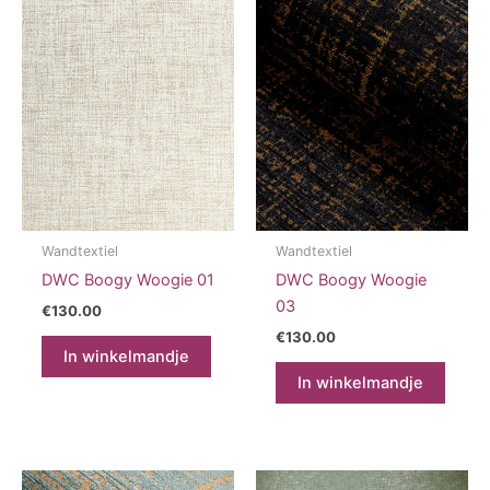
Wandtextiel
Wandtextiel
DWC Boogy Woogie 01
DWC Boogy Woogie
03
€
130.00
€
130.00
In winkelmandje
In winkelmandje