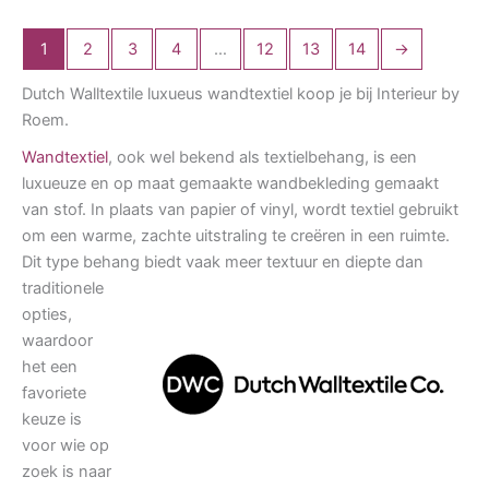
1
2
3
4
…
12
13
14
→
Dutch Walltextile luxueus wandtextiel koop je bij Interieur by
Roem.
Wandtextiel
, ook wel bekend als textielbehang, is een
luxueuze en op maat gemaakte wandbekleding gemaakt
van stof. In plaats van papier of vinyl, wordt textiel gebruikt
om een warme, zachte uitstraling te creëren in een ruimte.
Dit type behang biedt vaak meer textuur en
diepte dan
traditionele
opties,
waardoor
het een
favoriete
keuze is
voor wie op
zoek is naar