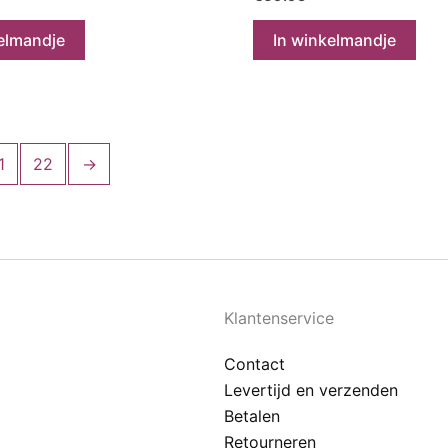
elmandje
In winkelmandje
1
22
→
Klantenservice
Contact
Levertijd en verzenden
Betalen
Retourneren