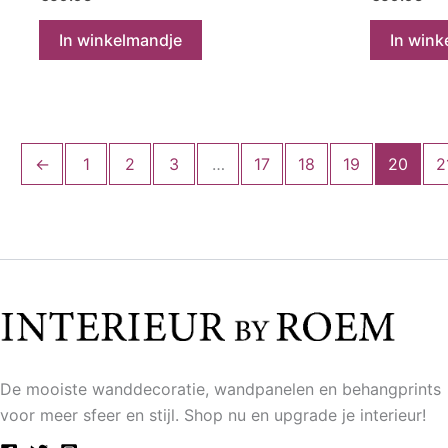
In winkelmandje
In wink
←
1
2
3
…
17
18
19
20
2
De mooiste wanddecoratie, wandpanelen en behangprints
voor meer sfeer en stijl. Shop nu en upgrade je interieur!