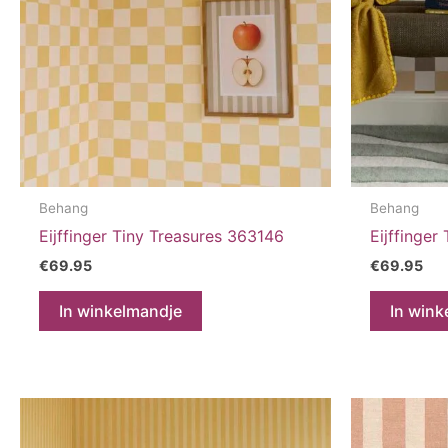
Behang
Behang
Eijffinger Tiny Treasures 363146
Eijffinger
€
69.95
€
69.95
In winkelmandje
In wink