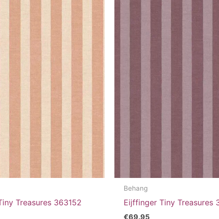
Behang
 Tiny Treasures 363152
Eijffinger Tiny Treasures
€
69.95