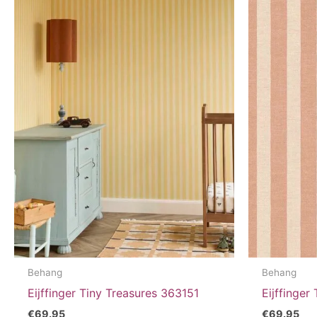
Behang
Behang
Eijffinger Tiny Treasures 363151
Eijffinger
€
69.95
€
69.95