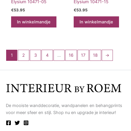
Elysium 10471-05
Elysium 10471-15
€
53.95
€
53.95
In winkelmandje
In winkelmandje
1
2
3
4
…
16
17
18
→
De mooiste wanddecoratie, wandpanelen en behangprints
voor meer sfeer en stijl. Shop nu en upgrade je interieur!