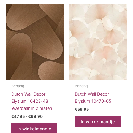
Behang
Behang
Dutch Wall Decor
Dutch Wall Decor
Elysium 10423-48
Elysium 10470-05
leverbaar in 2 maten
€
59.95
Prijsklasse:
€
47.95
-
€
99.90
€47.95
In winkelmandje
Dit
tot
In winkelmandje
product
€99.90