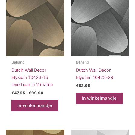
Behang
Behang
Dutch Wall Decor
Dutch Wall Decor
Elysium 10423-15
Elysium 10423-29
leverbaar in 2 maten
€
53.95
Prijsklasse:
€
47.95
-
€
99.90
€47.95
In winkelmandje
Dit
tot
In winkelmandje
product
€99.90
heeft
meerdere
variaties.