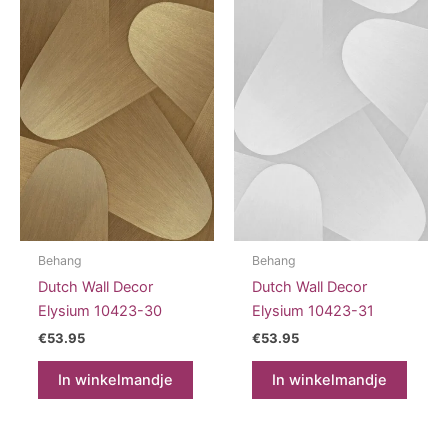
Deze
optie
kan
gekozen
worden
op
de
productpagina
Behang
Behang
Dutch Wall Decor
Dutch Wall Decor
Elysium 10423-30
Elysium 10423-31
€
53.95
€
53.95
In winkelmandje
In winkelmandje