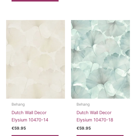
heeft
meerdere
variaties.
Deze
optie
kan
gekozen
worden
op
de
productpagina
Behang
Behang
Dutch Wall Decor
Dutch Wall Decor
Elysium 10470-14
Elysium 10470-18
€
59.95
€
59.95