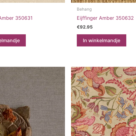
Behang
r Amber 350631
Eijffinger Amber 350632
€
92.95
elmandje
In winkelmandje