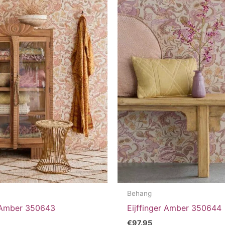
Behang
r Amber 350643
Eijffinger Amber 350644
€
97.95