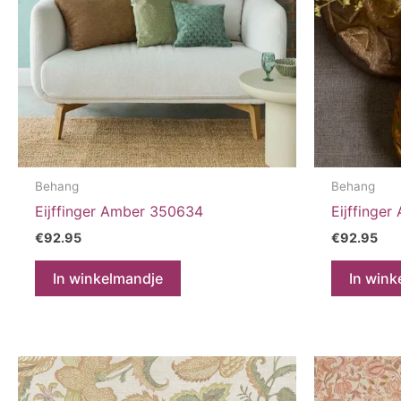
Behang
Behang
Eijffinger Amber 350634
Eijffinge
€
92.95
€
92.95
In winkelmandje
In wink