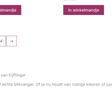
elmandje
In winkelmandje
4
→
an Eijffinger
echte blikvanger. Of je nu houdt van rustige kleuren of juist