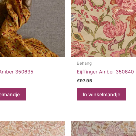
Behang
r Amber 350635
Eijffinger Amber 350640
€
97.95
elmandje
In winkelmandje