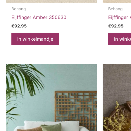
Behang
Behang
Eijffinger Amber 350630
Eijffinge
€
92.95
€
92.95
In winkelmandje
In wink