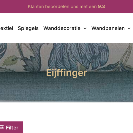
Klanten beoordelen ons met een
9.3
extiel
Spiegels
Wanddecoratie
Wandpanelen
Eijffinger
Filter