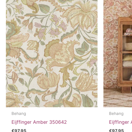
Behang
Behang
Eijffinger Amber 350642
Eijffinge
€
97.95
€
97.95