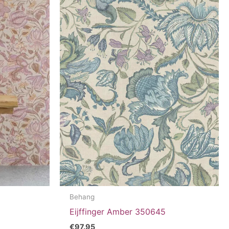
Behang
Eijffinger Amber 350645
€
97.95