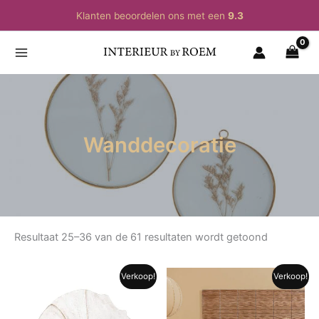
Ga
Klanten beoordelen ons met een
9.3
naar
de
inhoud
Wanddecoratie
Resultaat 25–36 van de 61 resultaten wordt getoond
Verkoop!
Verkoop!