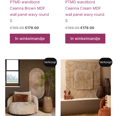
PTMD wandbord
PTMD wandbord
Ceanna Brown MDF
Ceanna Cream MDF
wall panel wavy round
wall panel wavy round
S
S
Oorspronkelijke
Huidige
Oorspronkelijke
Huidige
€
199.00
€
179.00
€
199.00
€
179.00
prijs
prijs
prijs
prijs
was:
is:
was:
is:
In winkelmandje
In winkelmandje
€199.00.
€179.00.
€199.00.
€179.00.
Verkoop!
Verkoop!