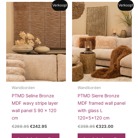
Verkoop!
Verkoop!
Wandborden
Wandborden
PTMD Seline Bronze
PTMD Sierre Bronze
MDF wavy stripe layer
MDF framed wall panel
wall panel S 90 x 120
with glass L
cm
120x5x120 cm
Oorspronkelijke
Huidige
Oorspronkelijke
Huidige
€
269.95
€
242.95
€
359.95
€
323.00
prijs
prijs
prijs
prijs
was:
is:
was:
is: