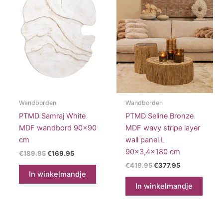
Wandborden
Wandborden
PTMD Samraj White
PTMD Seline Bronze
MDF wandbord 90×90
MDF wavy stripe layer
cm
wall panel L
90×3,4×180 cm
Oorspronkelijke
Huidige
€
189.95
€
169.95
prijs
prijs
Oorspronkelijke
Huidige
€
419.95
€
377.95
was:
is:
prijs
prijs
In winkelmandje
€189.95.
€169.95.
was:
is:
In winkelmandje
€419.95.
€377.95.