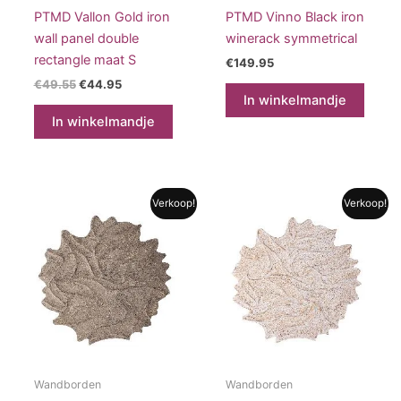
PTMD Vallon Gold iron
PTMD Vinno Black iron
wall panel double
winerack symmetrical
rectangle maat S
€
149.95
Oorspronkelijke
Huidige
€
49.55
€
44.95
prijs
prijs
In winkelmandje
was:
is:
In winkelmandje
€49.55.
€44.95.
Verkoop!
Verkoop!
Wandborden
Wandborden