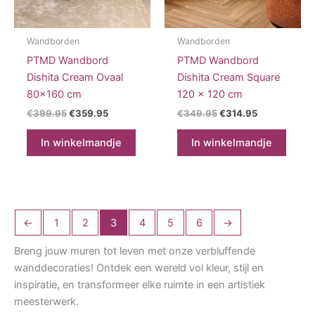
Wandborden
Wandborden
PTMD Wandbord
PTMD Wandbord
Dishita Cream Ovaal
Dishita Cream Square
80×160 cm
120 x 120 cm
Oorspronkelijke
Huidige
Oorspronkelijke
Huidige
€
399.95
€
359.95
€
349.95
€
314.95
prijs
prijs
prijs
prijs
was:
is:
was:
is:
In winkelmandje
In winkelmandje
€399.95.
€359.95.
€349.95.
€314.95.
←
1
2
3
4
5
6
→
Breng jouw muren tot leven met onze verbluffende
wanddecoraties! Ontdek een wereld vol kleur, stijl en
inspiratie, en transformeer elke ruimte in een artistiek
meesterwerk.