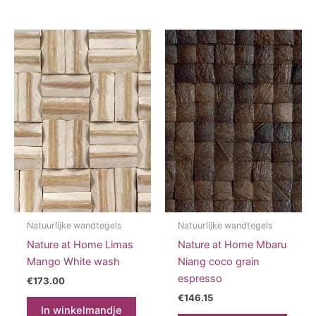
Natuurlijke wandtegels
Natuurlijke wandtegels
Nature at Home Limas
Nature at Home Mbaru
Mango White wash
Niang coco grain
espresso
€
173.00
€
146.15
In winkelmandje