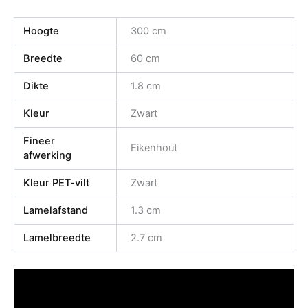
Hoogte
300 cm
Breedte
60 cm
Dikte
1.8 cm
Kleur
Zwart
Fineer
Eikenhout
afwerking
Kleur PET-vilt
Zwart
Lamelafstand
1.3 cm
Lamelbreedte
2.7 cm