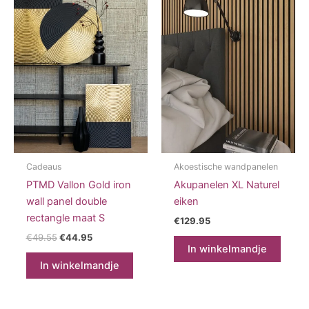
Cadeaus
Akoestische wandpanelen
PTMD Vallon Gold iron
Akupanelen XL Naturel
wall panel double
eiken
rectangle maat S
€
129.95
Oorspronkelijke
Huidige
€
49.55
€
44.95
prijs
prijs
In winkelmandje
was:
is:
In winkelmandje
€49.55.
€44.95.