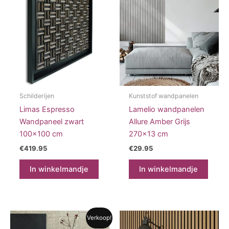
Schilderijen
Kunststof wandpanelen
Limas Espresso
Lamelio wandpanelen
Wandpaneel zwart
Allure Amber Grijs
100×100 cm
270×13 cm
€
419.95
€
29.95
In winkelmandje
In winkelmandje
Verkoop!