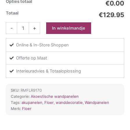
Opties totaal
€0.00
Totaal
€129.95
Akupanelen
-
+
In winkelmandje
XL
eiken
zwart
Online & In-Store Shoppen
aantal
Offerte op Maat
Interieuradvies & Totaaloplossing
SKU:
RMFLR9170
Categorie:
Akoestische wandpanelen
Tags:
akupanelen
,
Floer
,
wanddecoratie
,
Wandpanelen
Merk:
Floer