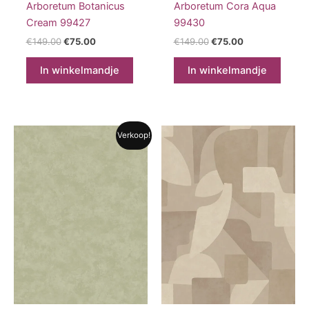
Arboretum Botanicus
Arboretum Cora Aqua
Cream 99427
99430
Oorspronkelijke
Huidige
Oorspronkelijke
Huidige
€
149.00
€
75.00
€
149.00
€
75.00
prijs
prijs
prijs
prijs
was:
is:
was:
is:
In winkelmandje
In winkelmandje
€149.00.
€75.00.
€149.00.
€75.00.
Verkoop!