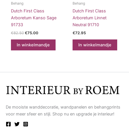
Behang
Behang
Dutch First Class
Dutch First Class
Arboretum Kanso Sage
Arboretum Linnet
91733
Neutral 91710
Oorspronkelijke
Huidige
€
82.50
€
75.00
€
72.95
prijs
prijs
was:
is:
In winkelmandje
In winkelmandje
€82.50.
€75.00.
De mooiste wanddecoratie, wandpanelen en behangprints
voor meer sfeer en stijl. Shop nu en upgrade je interieur!