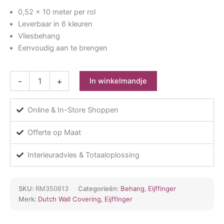
0,52 x 10 meter per rol
Leverbaar in 6 kleuren
Vliesbehang
Eenvoudig aan te brengen
Eijffinger
-
+
In winkelmandje
Amber
350613
aantal
Online & In-Store Shoppen
Offerte op Maat
Interieuradvies & Totaaloplossing
SKU:
RM350613
Categorieën:
Behang
,
Eijffinger
Merk:
Dutch Wall Covering
,
Eijffinger