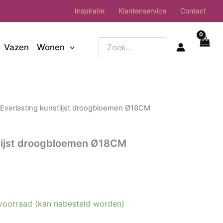
Inspiratie
Klantenservice
Contact
Zoek...
Vazen
Wonen
 Everlasting kunstlijst droogbloemen Ø18CM
tlijst droogbloemen Ø18CM
voorraad (kan nabesteld worden)