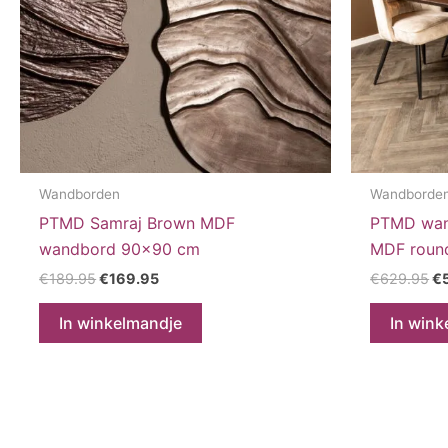
Wandborden
Wandborde
PTMD Samraj Brown MDF
PTMD wan
wandbord 90×90 cm
MDF round
Oorspronkelijke
Huidige
Oo
€
189.95
€
169.95
€
629.95
€
prijs
prijs
pr
was:
is:
wa
In winkelmandje
In wink
€189.95.
€169.95.
€6