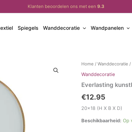
Klanten beoordelen ons met een
9.3
extiel
Spiegels
Wanddecoratie
Wandpanelen
Home
/
Wanddecoratie
/
Wanddecoratie
Everlasting kuns
€
12.95
20×18 (H X B X D)
Beschikbaarheid:
Op 