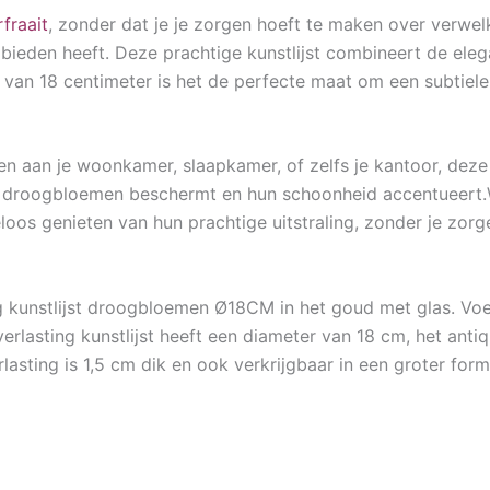
rfraait
, zonder dat je je zorgen hoeft te maken over verwel
bieden heeft. Deze prachtige kunstlijst combineert de ele
an 18 centimeter is het de perfecte maat om een subtiele m
en aan je woonkamer, slaapkamer, of zelfs je kantoor, deze k
de droogbloemen beschermt en hun schoonheid accentueert.Wa
loos genieten van hun prachtige uitstraling, zonder je zor
g kunstlijst droogbloemen Ø18CM in het goud met glas. Voeg
erlasting kunstlijst heeft een diameter van 18 cm, het ant
lasting is 1,5 cm dik en ook verkrijgbaar in een groter form