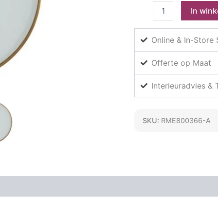
Everlasting
In win
kunstlijst
droogbloemen
Ø18CM
Online & In-Store
aantal
Offerte op Maat
Interieuradvies &
SKU:
RME800366-A