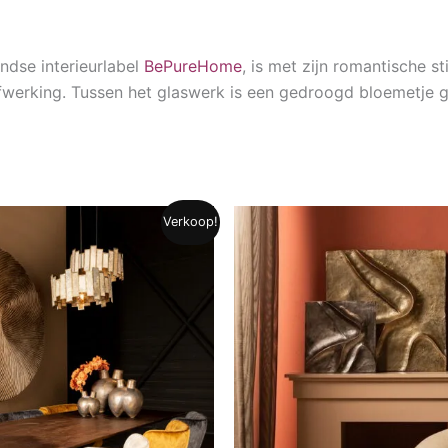
andse interieurlabel
BePureHome
, is met zijn romantische s
werking. Tussen het glaswerk is een gedroogd bloemetje g
Verkoop!