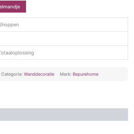
kelmandje
 Shoppen
 Totaaloplossing
Categorie:
Wanddecoratie
Merk:
Bepurehome