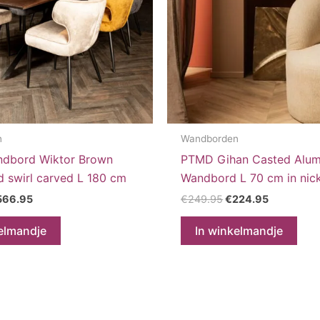
n
Wandborden
dbord Wiktor Brown
PTMD Gihan Casted Alum
 swirl carved L 180 cm
Wandbord L 70 cm in nick
rspronkelijke
Huidige
Oorspronkelijke
Huidige
566.95
€
249.95
€
224.95
ijs
prijs
prijs
prijs
s:
is:
was:
is:
elmandje
In winkelmandje
29.95.
€566.95.
€249.95.
€224.95.