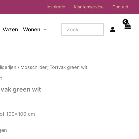
Inspiratie
Klantenservice
Contact
Zoek...
Vazen
Wonen
ilderijen
/ Mosschilderij Tortvak green wit
t
tvak green wit
 of 100×100 cm
gen