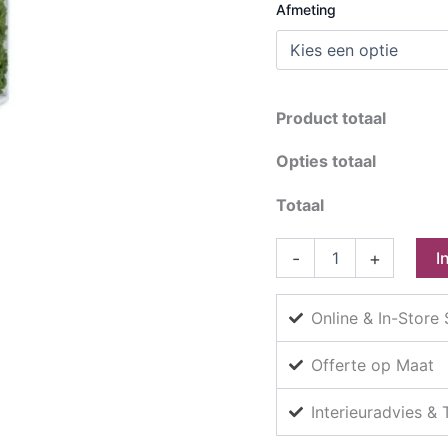
Afmeting
Product totaal
Opties totaal
Totaal
Mosschilderij
-
+
I
Tortvak
green
wit
Online & In-Store
aantal
Offerte op Maat
Interieuradvies &