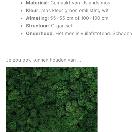
Materiaal:
Gemaakt van IJslands mos
Kleur:
mos kleur groen omlijsting wit
Afmeting:
55×55 cm of 100×100 cm
Structuur:
Organisch
Onderhoud:
Het mos is vuilafstotend. Schoo
Je zou ook kunnen houden van …