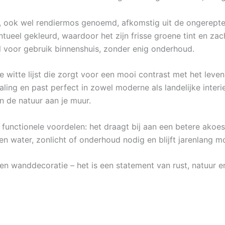
s, ook wel rendiermos genoemd, afkomstig uit de ongerept
eel gekleurd, waardoor het zijn frisse groene tint en zach
l voor gebruik binnenshuis, zonder enig onderhoud.
ke witte lijst die zorgt voor een mooi contrast met het lev
tstraling en past perfect in zowel moderne als landelijke int
n de natuur aan je muur.
 functionele voordelen: het draagt bij aan een betere akoes
en water, zonlicht of onderhoud nodig en blijft jarenlang m
n wanddecoratie – het is een statement van rust, natuur en