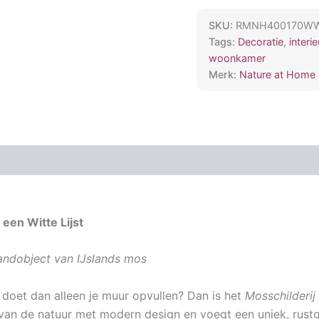
SKU:
RMNH400170W
Tags:
Decoratie
,
interi
woonkamer
Merk:
Nature at Home
een Witte Lijst
 wandobject van IJslands mos
doet dan alleen je muur opvullen? Dan is het
Mosschilderij
t van de natuur met modern design en voegt een uniek, rust