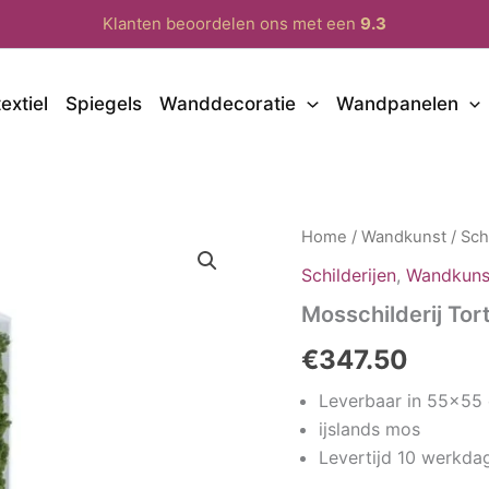
Klanten beoordelen ons met een
9.3
extiel
Spiegels
Wanddecoratie
Wandpanelen
Home
/
Wandkunst
/
Sch
Schilderijen
,
Wandkuns
Mosschilderij Tor
€
347.50
Leverbaar in 55×55
ijslands mos
Levertijd 10 werkda