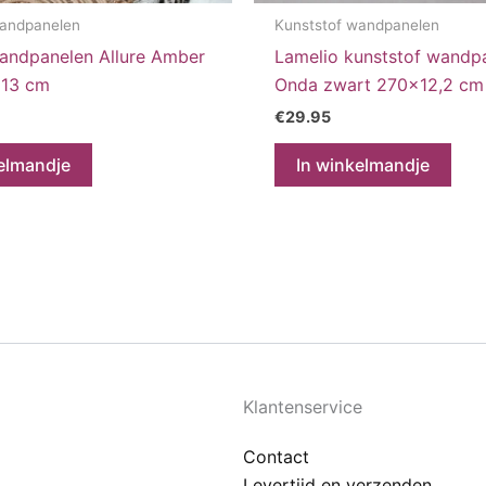
wandpanelen
Kunststof wandpanelen
andpanelen Allure Amber
Lamelio kunststof wandp
×13 cm
Onda zwart 270×12,2 cm
€
29.95
elmandje
In winkelmandje
Klantenservice
Contact
Levertijd en verzenden