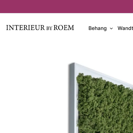
Ga
naar
de
inhoud
Behang
Wandt