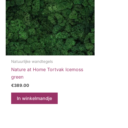
Natuurlijke wandtegels
Nature at Home Tortvak Icemoss
green
€
389.00
In winkelmandje