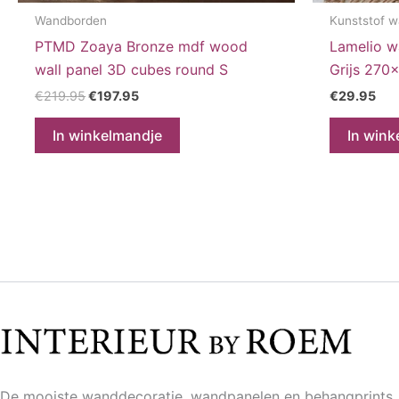
Wandborden
Kunststof 
PTMD Zoaya Bronze mdf wood
Lamelio w
wall panel 3D cubes round S
Grijs 270
Oorspronkelijke
Huidige
€
219.95
€
197.95
€
29.95
prijs
prijs
was:
is:
In winkelmandje
In wink
€219.95.
€197.95.
De mooiste wanddecoratie, wandpanelen en behangprints