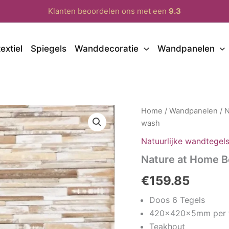
Klanten beoordelen ons met een
9.3
extiel
Spiegels
Wanddecoratie
Wandpanelen
Home
/
Wandpanelen
/
N
wash
Natuurlijke wandtegel
Nature at Home B
€
159.85
Doos 6 Tegels
420x420x5mm per 
Teakhout