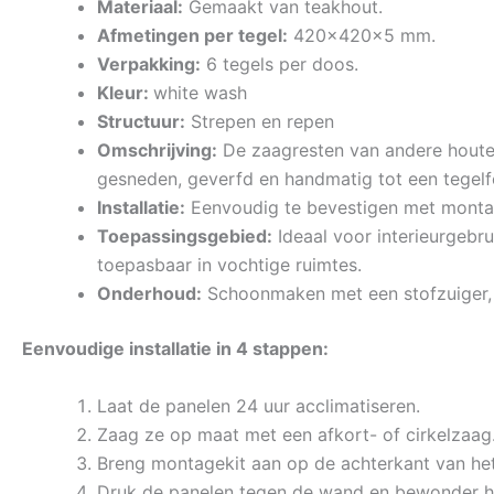
Materiaal:
Gemaakt van teakhout.
Afmetingen per tegel:
420x420x5 mm.
Verpakking:
6 tegels per doos.
Kleur:
white wash
Structuur:
Strepen en repen
Omschrijving:
De zaagresten van andere houten
gesneden, geverfd en handmatig tot een tegel
Installatie:
Eenvoudig te bevestigen met monta
Toepassingsgebied:
Ideaal voor interieurgebru
toepasbaar in vochtige ruimtes.
Onderhoud:
Schoonmaken met een stofzuiger, 
Eenvoudige installatie in 4 stappen:
Laat de panelen 24 uur acclimatiseren.
Zaag ze op maat met een afkort- of cirkelzaag
Breng montagekit aan op de achterkant van het
Druk de panelen tegen de wand en bewonder he