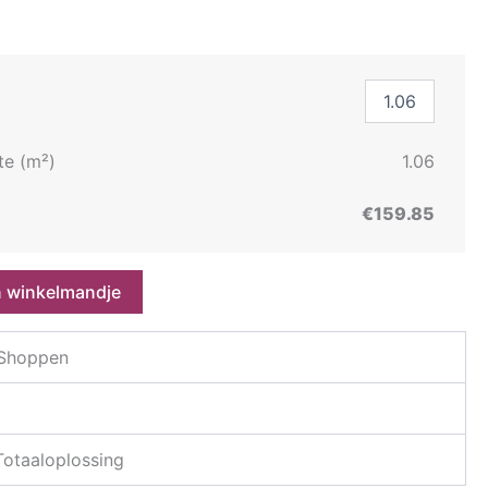
te (m²)
1.06
€159.85
n winkelmandje
 Shoppen
 Totaaloplossing