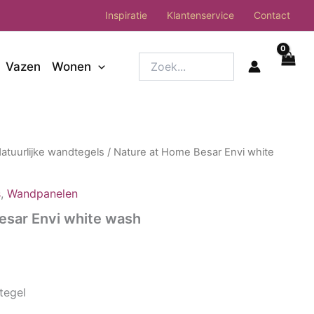
Inspiratie
Klantenservice
Contact
Zoek...
Vazen
Wonen
atuurlijke wandtegels
/ Nature at Home Besar Envi white
s
,
Wandpanelen
esar Envi white wash
tegel