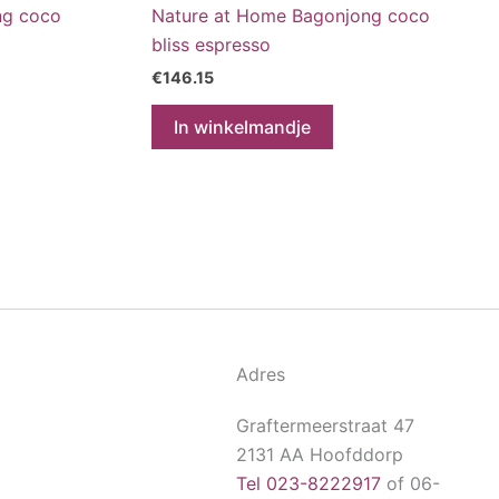
ng coco
Nature at Home Bagonjong coco
bliss espresso
€
146.15
In winkelmandje
Adres
Graftermeerstraat 47
2131 AA Hoofddorp
Tel 023-8222917
of 06-