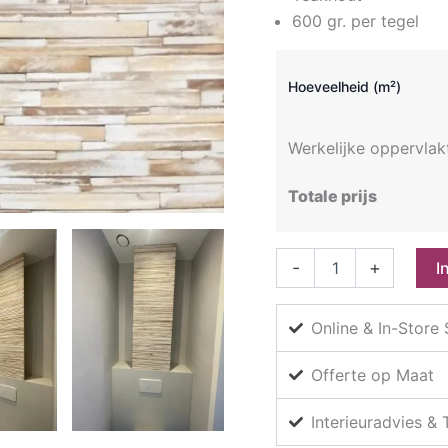
600 gr. per tegel
Hoeveelheid (m²)
Werkelijke oppervlak
Totale prijs
Nature
-
+
I
at
Home
Besar
Online & In-Store
Envi
white
Offerte op Maat
wash
aantal
Interieuradvies &