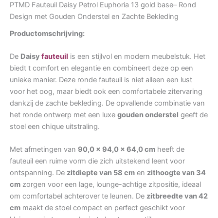
PTMD Fauteuil Daisy Petrol Euphoria 13 gold base– Rond
Design met Gouden Onderstel en Zachte Bekleding
Productomschrijving:
De
Daisy
fauteuil
is een stijlvol en modern meubelstuk. Het
biedt t comfort en elegantie en combineert deze op een
unieke manier. Deze ronde fauteuil is niet alleen een lust
voor het oog, maar biedt ook een comfortabele zitervaring
dankzij de zachte bekleding. De opvallende combinatie van
het ronde ontwerp met een luxe
gouden onderstel
geeft de
stoel een chique uitstraling.
Met afmetingen van
90,0 x 94,0 x 64,0 cm
heeft de
fauteuil een ruime vorm die zich uitstekend leent voor
ontspanning. De
zitdiepte van 58 cm
en
zithoogte van 34
cm
zorgen voor een lage, lounge-achtige zitpositie, ideaal
om comfortabel achterover te leunen. De
zitbreedte van 42
cm
maakt de stoel compact en perfect geschikt voor