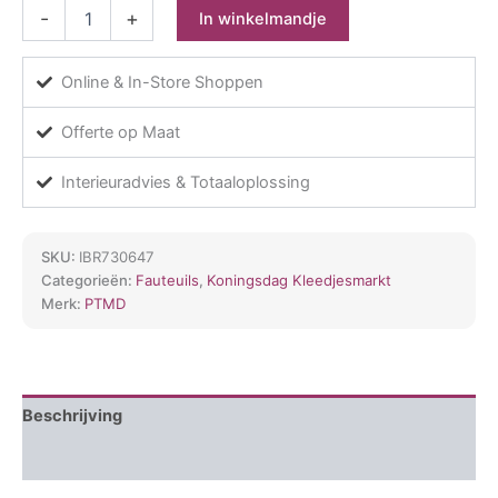
PTMD
-
+
In winkelmandje
Fauteuil
Daisy
Petrol
Online & In-Store Shoppen
Euphoria
13
Offerte op Maat
gold
base
Interieuradvies & Totaaloplossing
aantal
SKU:
IBR730647
Categorieën:
Fauteuils
,
Koningsdag Kleedjesmarkt
Merk:
PTMD
Beschrijving
Aanvullende informatie