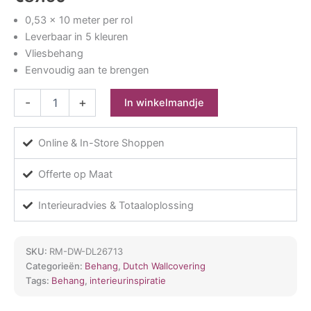
0,53 x 10 meter per rol
Leverbaar in 5 kleuren
Vliesbehang
Eenvoudig aan te brengen
Dutch
-
+
In winkelmandje
First
Class
Arber-
Online & In-Store Shoppen
Alton
Off
Offerte op Maat
White
26713
Interieuradvies & Totaaloplossing
aantal
SKU:
RM-DW-DL26713
Categorieën:
Behang
,
Dutch Wallcovering
Tags:
Behang
,
interieurinspiratie