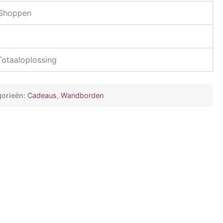
 Shoppen
 Totaaloplossing
gorieën:
Cadeaus
,
Wandborden