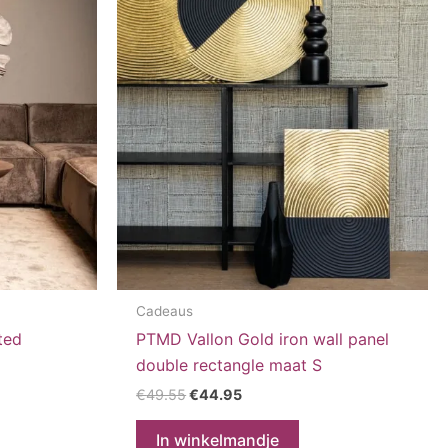
Cadeaus
ted
PTMD Vallon Gold iron wall panel
double rectangle maat S
Oorspronkelijke
Huidige
€
49.55
€
44.95
prijs
prijs
was:
is:
In winkelmandje
€49.55.
€44.95.