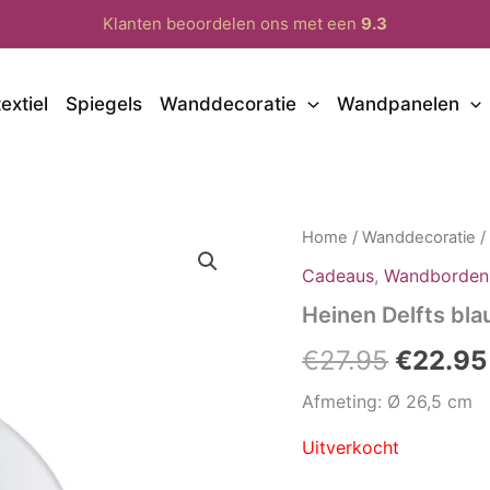
Klanten beoordelen ons met een
9.3
extiel
Spiegels
Wanddecoratie
Wandpanelen
Home
/
Wanddecoratie
Cadeaus
,
Wandborden
Heinen Delfts bl
Oorspro
€
27.95
€
22.95
prijs
Afmeting: Ø 26,5 cm
was:
Uitverkocht
€27.95.