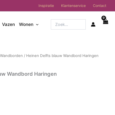
Inspiratie
Klantenservice
Contact
Zoek...
Vazen
Wonen
/
Wandborden
/ Heinen Delfts blauw Wandbord Haringen
auw Wandbord Haringen
nkelijke
Huidige
prijs
is:
€22.95.