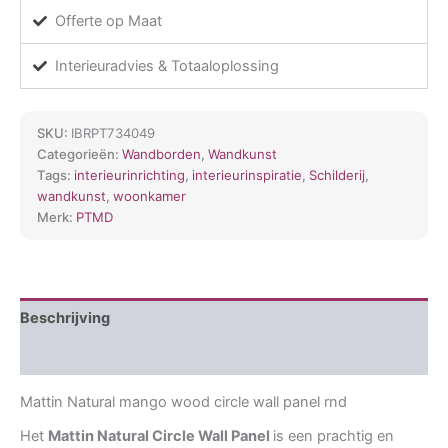
wall
Offerte op Maat
panel
rnd
Interieuradvies & Totaaloplossing
Large
120
cm
aantal
SKU:
IBRPT734049
Categorieën:
Wandborden
,
Wandkunst
Tags:
interieurinrichting
,
interieurinspiratie
,
Schilderij
,
wandkunst
,
woonkamer
Merk:
PTMD
Beschrijving
Aanvullende informatie
Mattin Natural mango wood circle wall panel rnd
Het
Mattin Natural Circle Wall Panel
is een prachtig en