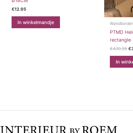
Ø18CM
€
12.95
In winkelmandje
Wandborde
PTMD Hele
rectangle
Oo
€
439.95
€
pr
wa
In wink
€4