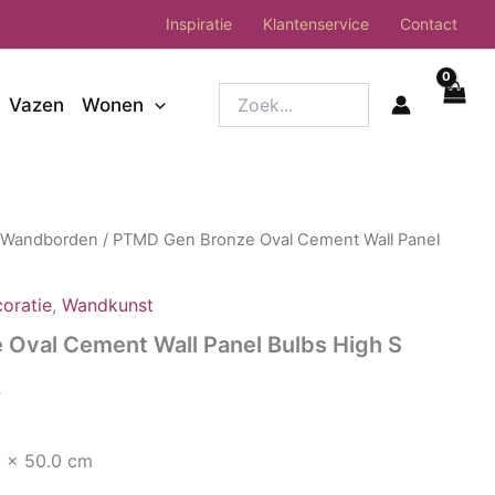
Inspiratie
Klantenservice
Contact
Zoek...
Vazen
Wonen
/
Wandborden
/ PTMD Gen Bronze Oval Cement Wall Panel
oratie
,
Wandkunst
Oval Cement Wall Panel Bulbs High S
onkelijke
Huidige
5
prijs
0 x 50.0 cm
is: