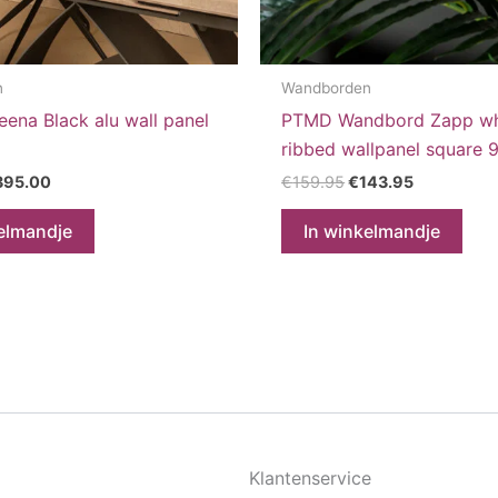
n
Wandborden
ena Black alu wall panel
PTMD Wandbord Zapp wh
ribbed wallpanel square
rspronkelijke
Huidige
Oorspronkelijke
Huidige
395.00
€
159.95
€
143.95
ijs
prijs
prijs
prijs
s:
is:
was:
is:
elmandje
In winkelmandje
39.95.
€395.00.
€159.95.
€143.95.
Klantenservice