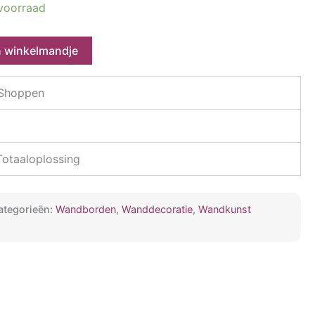
voorraad
.
€62.95.
n winkelmandje
 Shoppen
 Totaaloplossing
ategorieën:
Wandborden
,
Wanddecoratie
,
Wandkunst