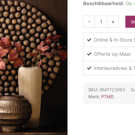
Beschikbaarheid:
Op 
€69.95
PTMD
-
+
I
Gen
Bronze
Oval
Online & In-Store
Cement
Wall
Offerte op Maat
Panel
Bulbs
High
Interieuradvies &
S
aantal
SKU:
RMP723983
C
Merk:
PTMD