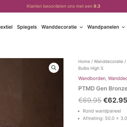
Klanten beoordelen ons met een
9.3
extiel
Spiegels
Wanddecoratie
Wandpanelen
Home
/
Wanddecoratie
Bulbs High S
Wandborden
,
Wanddec
PTMD Gen Bronze 
Oorspr
€
69.95
€
62.9
prijs
Rond wandpaneel
Afmeting: 50.0 x 3.
was: