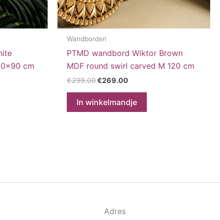
Wandborden
ite
PTMD wandbord Wiktor Brown
 90×90 cm
MDF round swirl carved M 120 cm
Oorspronkelijke
Huidige
€
299.00
€
269.00
prijs
prijs
was:
is:
In winkelmandje
€299.00.
€269.00.
Adres