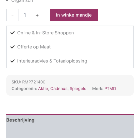
Organisch
Morina
-
+
In winkelmandje
Black
alu
mirror
Online & In-Store Shoppen
aantal
Offerte op Maat
Interieuradvies & Totaaloplossing
SKU:
RMP721400
Categorieën:
Aktie
,
Cadeaus
,
Spiegels
Merk:
PTMD
Beschrijving
Aanvullende informatie